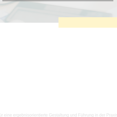
Diese Cookies sind erforderlich, um die grundlegende
Funktionalität der Website zu sichern.
Tracking- und Targeting-Cookies
Diese Cookies sind erforderlich, um unsere Website auf Ihre
Bedürfnisse hin zu optimieren. Hierzu gehört eine
bedarfsgerechte Gestaltung und fortlaufende Verbesserung
unseres Angebotes einschließlich der Verknüpfung zu
Social-Media-Angeboten von z.B. Facebook und LinkedIn.
Betreibercookies
Diese Cookies sind erforderlich, um z.B. Google Maps zu
nutzen oder eingebettete Videos abspielen zu können.
ür eine ergebnisorientierte Gestaltung und Führung in der P